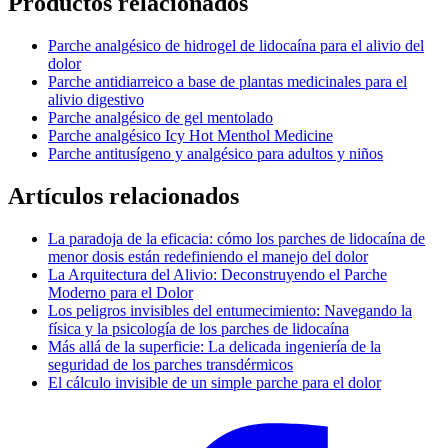
Productos relacionados
Parche analgésico de hidrogel de lidocaína para el alivio del
dolor
Parche antidiarreico a base de plantas medicinales para el
alivio digestivo
Parche analgésico de gel mentolado
Parche analgésico Icy Hot Menthol Medicine
Parche antitusígeno y analgésico para adultos y niños
Artículos relacionados
La paradoja de la eficacia: cómo los parches de lidocaína de
menor dosis están redefiniendo el manejo del dolor
La Arquitectura del Alivio: Deconstruyendo el Parche
Moderno para el Dolor
Los peligros invisibles del entumecimiento: Navegando la
física y la psicología de los parches de lidocaína
Más allá de la superficie: La delicada ingeniería de la
seguridad de los parches transdérmicos
El cálculo invisible de un simple parche para el dolor