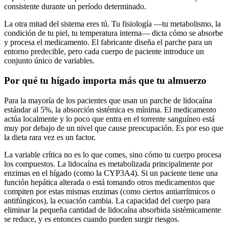
consistente durante un período determinado.
La otra mitad del sistema eres tú. Tu fisiología —tu metabolismo, la
condición de tu piel, tu temperatura interna— dicta cómo se absorbe
y procesa el medicamento. El fabricante diseña el parche para un
entorno predecible, pero cada cuerpo de paciente introduce un
conjunto único de variables.
Por qué tu hígado importa más que tu almuerzo
Para la mayoría de los pacientes que usan un parche de lidocaína
estándar al 5%, la absorción sistémica es mínima. El medicamento
actúa localmente y lo poco que entra en el torrente sanguíneo está
muy por debajo de un nivel que cause preocupación. Es por eso que
la dieta rara vez es un factor.
La variable crítica no es lo que comes, sino cómo tu cuerpo procesa
los compuestos. La lidocaína es metabolizada principalmente por
enzimas en el hígado (como la CYP3A4). Si un paciente tiene una
función hepática alterada o está tomando otros medicamentos que
compiten por estas mismas enzimas (como ciertos antiarrítmicos o
antifúngicos), la ecuación cambia. La capacidad del cuerpo para
eliminar la pequeña cantidad de lidocaína absorbida sistémicamente
se reduce, y es entonces cuando pueden surgir riesgos.